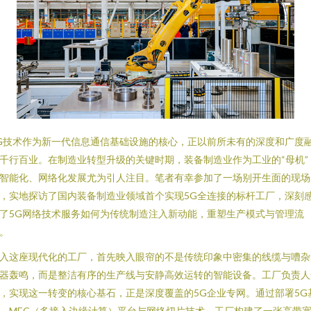
G技术作为新一代信息通信基础设施的核心，正以前所未有的深度和广度
千行百业。在制造业转型升级的关键时期，装备制造业作为工业的“母机”
智能化、网络化发展尤为引人注目。笔者有幸参加了一场别开生面的现场
，实地探访了国内装备制造业领域首个实现5G全连接的标杆工厂，深刻
了5G网络技术服务如何为传统制造注入新动能，重塑生产模式与管理流
。
入这座现代化的工厂，首先映入眼帘的不是传统印象中密集的线缆与嘈杂
器轰鸣，而是整洁有序的生产线与安静高效运转的智能设备。工厂负责人
，实现这一转变的核心基石，正是深度覆盖的5G企业专网。通过部署5G
、MEC（多接入边缘计算）平台与网络切片技术，工厂构建了一张高带