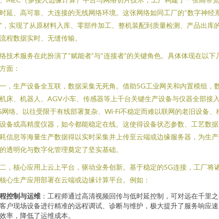
时延、高可靠、大连接的无线网络环境。这张网络如同工厂的“数字神经
”，实现了从原材料入库、零部件加工、整机装配到质量检测、产品出库
流程数据实时、无缝传输。
络技术服务在此扮演了“赋能者”与“连接者”的关键角色。具体体现在以下
方面：
一，生产设备全互联，数据采集无死角。借助5G工业网关和内置模组，
机床、机器人、AGV小车、传感器等上千台关键生产设备与仪器全部接
G网络。以往受限于有线部署复杂、Wi-Fi不稳定而难以联网的老旧设备、
设备或高精度仪器，如今都能稳定在线。这使得设备状态参数、工艺数据
耗信息等海量生产数据得以实时采集并上传至云端或边缘服务器，为生产
的透明化与数字化管理奠定了坚实基础。
二，核心应用上云上平台，驱动业务创新。基于稳定的5G连接，工厂将
核心生产应用部署在云端或边缘计算平台。例如：
程控制与运维
：工程师通过高清视频回传与低时延控制，可对远在千里之
客户现场设备进行精准的远程调试、诊断与维护，极大提升了服务响应速
效率，降低了运维成本。