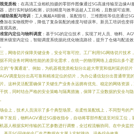
I视觉质检
：在高清工业相机拍摄的零部件图像通过5G高速传输至边缘AI
器，进行实时缺陷检测，识别精度与效率远超人工目检，且数据可追溯。
R辅助装配与培训
：工人佩戴AR眼镜，装配指引、三维图纸等信息通过5
叠加在实物视野中，降低了复杂装配的难度与错误率。新员工培训也变得
直观高效。
准室内定位与物料调度
：基于5G的定位技术，实现了对人员、物料、AG
厘米级室内定位，智能调度系统据此优化物流路径，提升了仓储与配送效
。
三，网络切片保障关键业务，安全可靠可控。工厂利用5G网络切片技术
据不同业务对网络性能的差异化需求，在统一的物理网络上虚拟出多个逻
立的“专属通道”。例如，为机器视觉质检划分出超大带宽和低时延的切片
AGV调度划分出高可靠和精准定位的切片，为办公通信划分出普通带宽
片。这种灵活配置确保了关键生产业务永远拥有优先、稳定的网络资源，
干扰，同时结合严格的安全策略与隔离措施，保障了工业数据的安全与隐
。
场会上，技术人员演示了多个典型场景。在柔性装配线上，不同型号的产
单下发后，物料AGV通过5G接收指令，自动将零部件配送至对应工位，
机器人根据实时传输的工艺参数进行调整，全过程流畅协同。在中央监控
，基于5G回传的全厂生产数据在大屏上实时跳动，设备综合效率